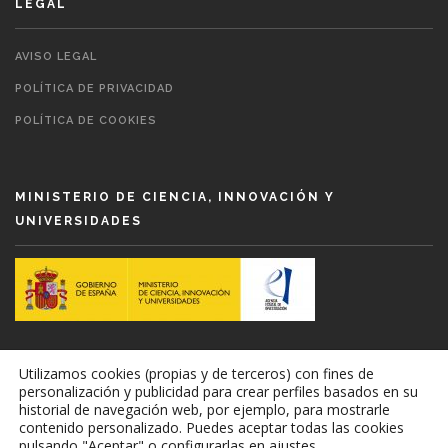
LEGAL
AVISO LEGAL
POLÍTICA DE PRIVACIDAD
POLÍTICA DE COOKIES
MINISTERIO DE CIENCIA, INNOVACIÓN Y
UNIVERSIDADES
Utilizamos cookies (propias y de terceros) con fines de
REDEFAR
Red Española de Descubrimiento de
personalización y publicidad para crear perfiles basados ​​en su
Fármacos
historial de navegación web, por ejemplo, para mostrarle
contenido personalizado. Puedes aceptar todas las cookies
pulsando "Aceptar" o configurarlas en ajustes.