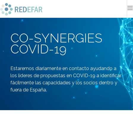
SINERGIAS COVID-19
CO-SYNERGIES
SOBRE NOSOTROS
PLAN ESTRATÉGICO
COVID-19
COMUNIDAD REDEFAR
NOTICIAS
Estaremos diariamente en contacto ayudando a
CONTACTO
los lideres de propuestas en COVID-19 a identificar
fácilmente las capacidades y los socios dentro y
SEARCH SITE
fuera de España.
ESPAÑOL