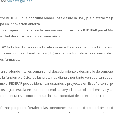
ised
Sin categorizar
tre REDEFAR, que coordina Mabel Loza desde la USC, y la plataforma
opa en innovación abierta
io europeo coincide con la renovación concedida a REDEFAR por el Min
ividad durante los dos próximos años
 2018.-
La Red Española de Excelencia en el Descubrimiento de Fármacos (
uropea European Lead Factory (ELF) acaban de formalizar un acuerdo de 
vos fármacos.
 un profundo interés común en el descubrimiento y desarrollo de compu
la función biológica de las proteínas diana y por tanto ven oportunidade
plo, REDEFAR puede identificar usuarios y proyectos en España con el pot
os a gran escala en European Lead Factory. El desarrollo del ensayo y la
cuenta REDEFAR complementan la alta capacidad de detección de ELF.
chas por poder fortalecer las conexiones europeas dentro del ámbito de