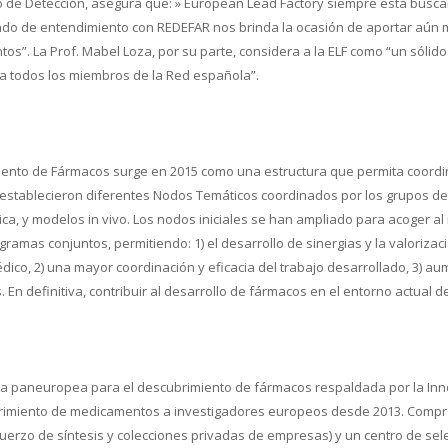
eo de Detección, asegura que: » European Lead Factory siempre está busc
o de entendimiento con REDEFAR nos brinda la ocasión de aportar aún m
”. La Prof. Mabel Loza, por su parte, considera a la ELF como “un sóli
 a todos los miembros de la Red española”.
nto de Fármacos surge en 2015 como una estructura que permita coordinar,
establecieron diferentes Nodos Temáticos coordinados por los grupos de i
utica, y modelos in vivo. Los nodos iniciales se han ampliado para acoger 
gramas conjuntos, permitiendo: 1) el desarrollo de sinergias y la valorizaci
o, 2) una mayor coordinación y eficacia del trabajo desarrollado, 3) aumen
. En definitiva, contribuir al desarrollo de fármacos en el entorno actual d
 paneuropea para el descubrimiento de fármacos respaldada por la Innova
brimiento de medicamentos a investigadores europeos desde 2013. Compr
erzo de síntesis y colecciones privadas de empresas) y un centro de sel