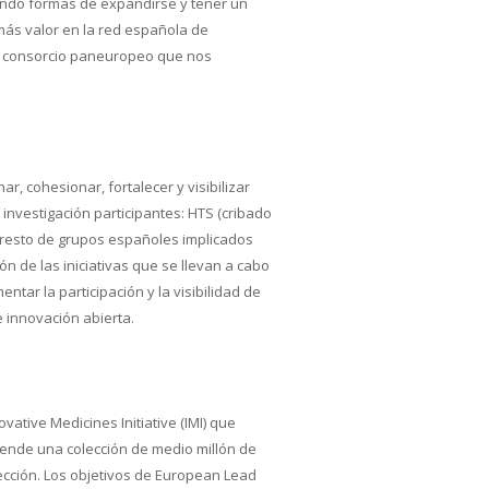
ando formas de expandirse y tener un
ás valor en la red española de
do consorcio paneuropeo que nos
 cohesionar, fortalecer y visibilizar
nvestigación participantes: HTS (cribado
al resto de grupos españoles implicados
ón de las iniciativas que se llevan a cabo
tar la participación y la visibilidad de
e innovación abierta.
tive Medicines Initiative (IMI) que
ende una colección de medio millón de
ección. Los objetivos de European Lead