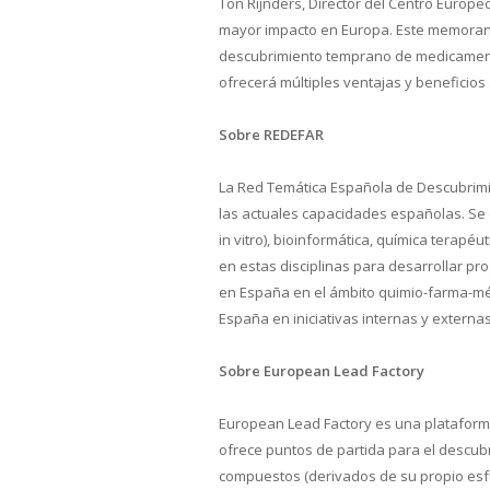
Ton Rijnders, Director del Centro Europ
mayor impacto en Europa. Este memorand
descubrimiento temprano de medicamentos
ofrecerá múltiples ventajas y beneficios
Sobre REDEFAR
La Red Temática Española de Descubrimie
las actuales capacidades españolas. Se 
in vitro), bioinformática, química terapé
en estas disciplinas para desarrollar pro
en España en el ámbito quimio-farma-médic
España en iniciativas internas y externas
Sobre
European Lead Factory
European Lead Factory es una plataforma
ofrece puntos de partida para el descu
compuestos (derivados de su propio esfu